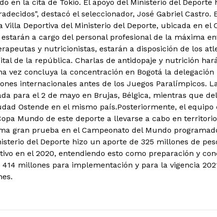
 en la cita de Tokio. El apoyo del Ministerio del Deporte
decidos", destacó el seleccionador, José Gabriel Castro. E
 Villa Deportiva del Ministerio del Deporte, ubicada en el
 estarán a cargo del personal profesional de la máxima en
terapeutas y nutricionistas, estarán a disposición de los at
ital de la república. Charlas de antidopaje y nutrición har
a vez concluya la concentración en Bogotá la delegación n
ciones internacionales antes de los Juegos Paralímpicos.
da para el 2 de mayo en Brujas, Bélgica, mientras que de
iudad Ostende en el mismo país.Posteriormente, el equipo 
Copa Mundo de este deporte a llevarse a cabo en territorio
ima gran prueba en el Campeonato del Mundo programado e
inisterio del Deporte hizo un aporte de 325 millones de pe
tivo en el 2020, entendiendo esto como preparación y co
s 414 millones para implementación y para la vigencia 20
nes.