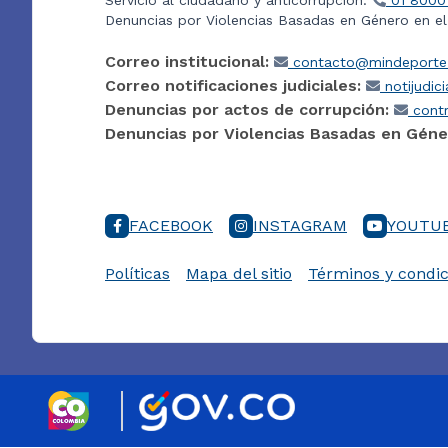
Denuncias por Violencias Basadas en Género en e
Correo institucional:
contacto@mindeporte.
Correo notificaciones judiciales:
notijudic
Denuncias por actos de corrupción:
contr
Denuncias por Violencias Basadas en Géne
FACEBOOK
INSTAGRAM
YOUTU
Políticas
Mapa del sitio
Términos y condic