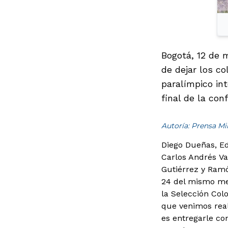
Bogotá, 12 de m
de dejar los c
paralímpico int
final de la con
Autoría: Prensa M
Diego Dueñas, Ed
Carlos Andrés Va
Gutiérrez y Ramó
24 del mismo me
la Selección Col
que venimos real
es entregarle con