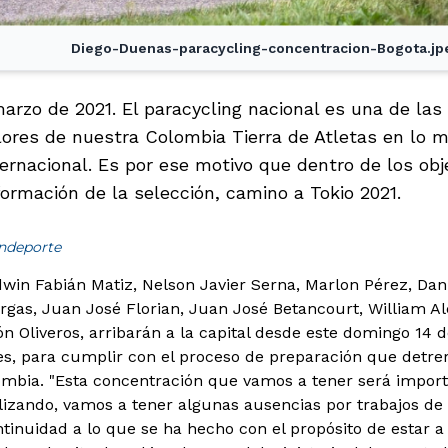
Diego-Duenas-paracycling-concentracion-Bogota.jp
arzo de 2021. El paracycling nacional es una de las
olores de nuestra Colombia Tierra de Atletas en lo m
ernacional. Es por ese motivo que dentro de los objet
formación de la selección, camino a Tokio 2021.
indeporte
win Fabián Matiz, Nelson Javier Serna, Marlon Pérez, Dan
rgas, Juan José Florian, Juan José Betancourt, William 
n Oliveros, arribarán a la capital desde este domingo 14 
s, para cumplir con el proceso de preparación que detre
ombia.
"Esta concentración que vamos a tener será import
izando, vamos a tener algunas ausencias por trabajos de 
tinuidad a lo que se ha hecho con el propósito de estar a 