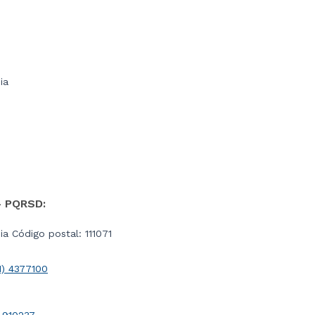
ia
- PQRSD:
a Código postal: 111071
1) 4377100
 910237