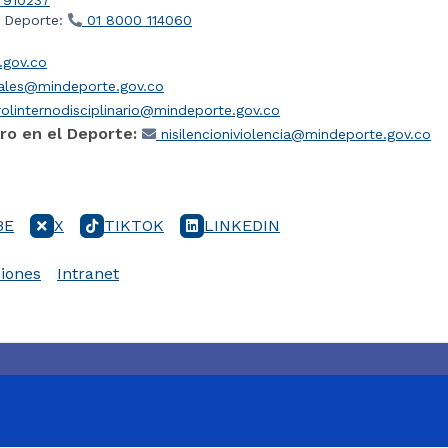
l Deporte:
01 8000 114060
gov.co
iales@mindeporte.gov.co
olinternodisciplinario@mindeporte.gov.co
ro en el Deporte:
nisilencioniviolencia@mindeporte.gov.co
BE
X
TIKTOK
LINKEDIN
iones
Intranet