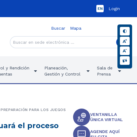
Login
EN
Buscar
Mapa
ol y Rendición
Planeación,
Sala de
uentas
Gestión y Control
Prensa
E PREPARACIÓN PARA LOS JUEGOS
VENTANILLA
ÚNICA VIRTUAL
uará el proceso
AGENDE AQUÍ
SU CITA