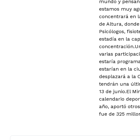
mundo y pensando
estamos muy agra
concentrará en la
de Altura, donde
Psicólogos, fisio
estadía en la cap
concentración.Un
varias participa
estaría programa
estarían en la c
desplazará a la 
tendrán una últ
13 de junio.El M
calendario depor
año, aportó otro
fue de 325 millo