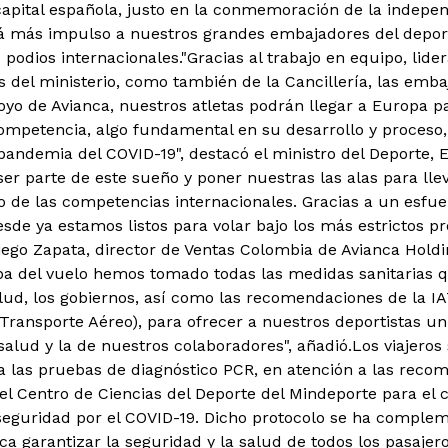
 capital española, justo en la conmemoración de la indep
rá más impulso a nuestros grandes embajadores del depor
 podios internacionales.
"Gracias al trabajo en equipo, lide
és del ministerio, como también de la Cancillería, las emb
oyo de Avianca, nuestros atletas podrán llegar a Europa p
ompetencia, algo fundamental en su desarrollo y proceso,
pandemia del COVID-19", destacó el ministro del Deporte, 
ser parte de este sueño y poner nuestras las alas para llev
to de las competencias internacionales. Gracias a un esfue
sde ya estamos listos para volar bajo los más estrictos pr
go Zapata, director de Ventas Colombia de Avianca Holdi
a del vuelo hemos tomado todas las medidas sanitarias q
lud, los gobiernos, así como las recomendaciones de la IA
Transporte Aéreo), para ofrecer a nuestros deportistas un 
salud y la de nuestros colaboradores", añadió.
Los viajero
 a las pruebas de diagnóstico PCR, en atención a las reco
l Centro de Ciencias del Deporte del Mindeporte para el 
seguridad por el COVID-19.
Dicho protocolo se ha complem
ca garantizar la seguridad y la salud de todos los pasajer