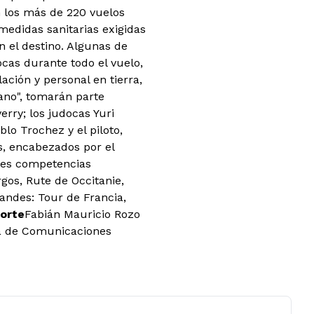
en los más de 220 vuelos
medidas sanitarias exigidas
en el destino. Algunas de
ocas durante todo el vuelo,
ción y personal en tierra,
ano", tomarán parte
erry; los judocas Yuri
blo Trochez y el piloto,
s, encabezados por el
ntes competencias
rgos, Rute de Occitanie,
andes: Tour de Francia,
porte
Fabián Mauricio Rozo
a de Comunicaciones