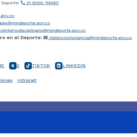
l Deporte:
01 8000 114060
gov.co
iales@mindeporte.gov.co
olinternodisciplinario@mindeporte.gov.co
ro en el Deporte:
nisilencioniviolencia@mindeporte.gov.co
BE
X
TIKTOK
LINKEDIN
iones
Intranet