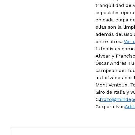
tranquilidad de v
especiales opera
en cada etapa del
ellas son la limp
además del uso d
entre otros.
Ver 
futbolistas como
Alvear y Francisc
Óscar Andrés Tun
campeón del Tour
autorizadas por l
Mont Ventoux, To
Giro de Italia y 
C.
frozo@mindepo
Corporativas
Adr