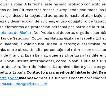
olver a volar. A la fecha, este ha sido probado con éxito 
dos en los últimos tres meses, cumpliendo con todas las 
 viaje, desde la llegada al aeropuerto hasta el aterrizaje 
ieza y desinfección de aviones, el uso obligatorio de tapab
e elementos de protección personal por parte de la tripula
detalles de BioCare
Del "Vuelo del deporte, orgullo colombi
 las de Selección Colombia Natalia Gaitán e Isabella Echev
o Balanta; la voleibolista Oriana Guerrero; el esgrimista Pa
jo, entre otros. Un alto porcentaje del mismo son ciclista
 de Francia, Egan Bernal, quienes afrontarán las difere
a Unión Ciclista Internacional, como lo son la Vuelta a Bu
ur de LAin, Tour de Polonia, Dauphiné Liberé y las tres gr
Vuelta a España.
Contacto para medios:
Ministerio del De
rte.gov.co
Avianca
Adriana Paulinne Sánchez
Coordinador
iana.sanchez@avianca.com