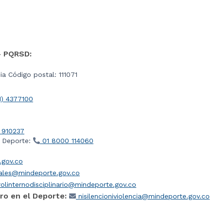
- PQRSD:
a Código postal: 111071
1) 4377100
 910237
l Deporte:
01 8000 114060
gov.co
iales@mindeporte.gov.co
olinternodisciplinario@mindeporte.gov.co
ro en el Deporte:
nisilencioniviolencia@mindeporte.gov.co