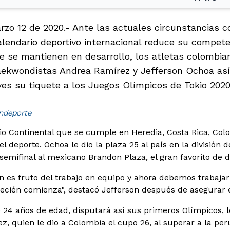
arzo 12 de 2020.- Ante las actuales circunstancias 
alendario deportivo internacional reduce su compete
 se mantienen en desarrollo, los atletas colombia
ekwondistas Andrea Ramírez y Jefferson Ochoa así 
ves su tiquete a los Juegos Olímpicos de Tokio 2020
indeporte
orio Continental que se cumple en Heredia, Costa Rica, Col
l deporte. Ochoa le dio la plaza 25 al país en la división d
semifinal al mexicano Brandon Plaza, el gran favorito de d
ión es fruto del trabajo en equipo y ahora debemos trabaja
ecién comienza", destacó Jefferson después de asegurar 
 24 años de edad, disputará así sus primeros Olímpicos, 
, quien le dio a Colombia el cupo 26, al superar a la pe