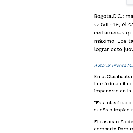
Bogotá,D.C.; m
COVID-19, el c
certámenes que
máximo. Los ta
lograr este jue
Autoría: Prensa M
En el Clasificat
la máxima cita de
imponerse en la 
"Esta clasificac
sueño olímpico r
El casanareño de
comparte Ramírez