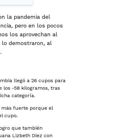
con la pandemia del
ncia, pero en los pocos
nos los aprovechan al
lo demostraron, al
.
ombia llegó a 26 cupos para
e los -58 kilogramos, tras
icha categoría.
r más fuerte porque el
el cupo.
logro que también
ruana Lizbeth Diez con