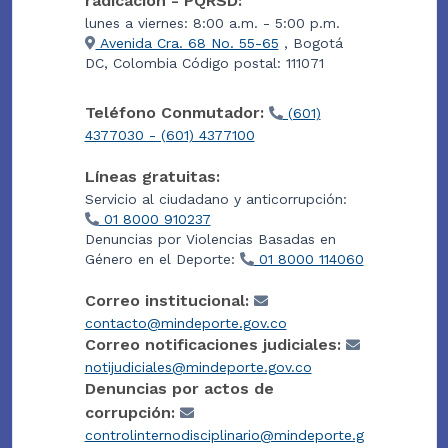
radicación - PQRSD:
lunes a viernes: 8:00 a.m. - 5:00 p.m.
Avenida Cra. 68 No. 55-65
, Bogotá
DC, Colombia Código postal: 111071
Teléfono Conmutador:
(601)
4377030 - (601) 4377100
Líneas gratuitas:
Servicio al ciudadano y anticorrupción:
01 8000 910237
Denuncias por Violencias Basadas en
Género en el Deporte:
01 8000 114060
Correo institucional:
contacto@mindeporte.gov.co
Correo notificaciones judiciales:
notijudiciales@mindeporte.gov.co
Denuncias por actos de
corrupción:
controlinternodisciplinario@mindeporte.g