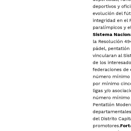
deportivos y ofi
evolución del fút
integridad en el
paralímpicos y el
Sistema Nacion
la Resolución 49
pádel, pentatlón
vincularan al Sis
de los interesad
federaciones de 
número mínimo d
por mínimo cinco 
ligas y/o asociac
número mínimo de
Pentatlón Modern
departamentales 
del Distrito Capi
promotores.
Fort