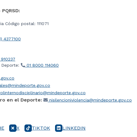
- PQRSD:
a Código postal: 111071
1) 4377100
 910237
l Deporte:
01 8000 114060
gov.co
iales@mindeporte.gov.co
olinternodisciplinario@mindeporte.gov.co
ro en el Deporte:
nisilencioniviolencia@mindeporte.gov.co
BE
X
TIKTOK
LINKEDIN