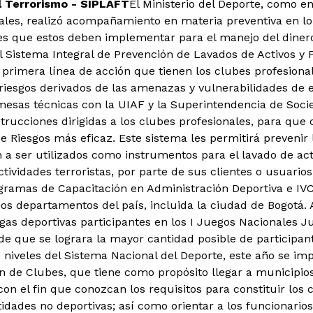
l Terrorismo - SIPLAFT
El Ministerio del Deporte, como e
ales, realizó acompañamiento en materia preventiva en lo
les que estos deben implementar para el manejo del dinero
el Sistema Integral de Prevención de Lavados de Activos y 
primera línea de acción que tienen los clubes profesional
 riesgos derivados de las amenazas y vulnerabilidades de e
mesas técnicas con la UIAF y la Superintendencia de Socie
nstrucciones dirigidas a los clubes profesionales, para qu
e Riesgos más eficaz. Este sistema les permitirá prevenir
 a ser utilizados como instrumentos para el lavado de acti
tividades terroristas, por parte de sus clientes o usuarios
gramas de Capacitación en Administración Deportiva e IVC e
ios departamentos del país, incluida la ciudad de Bogotá.
igas deportivas participantes en los I Juegos Nacionales J
 de que se lograra la mayor cantidad posible de participan
os niveles del Sistema Nacional del Deporte, este año se 
n de Clubes, que tiene como propósito llegar a municipios
on el fin que conozcan los requisitos para constituir los 
idades no deportivas; así como orientar a los funcionarios 