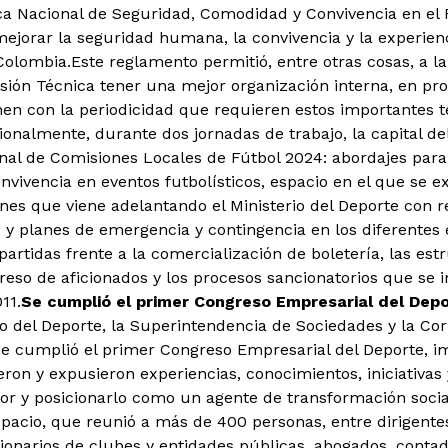
ca Nacional de Seguridad, Comodidad y Convivencia en el
ejorar la seguridad humana, la convivencia y la experienc
 Colombia.Este reglamento permitió, entre otras cosas, a l
sión Técnica tener una mejor organización interna, en pr
nen con la periodicidad que requieren estos importantes t
onalmente, durante dos jornadas de trabajo, la capital del
al de Comisiones Locales de Fútbol 2024: abordajes para 
nvivencia en eventos futbolísticos, espacio en el que se e
nes que viene adelantando el Ministerio del Deporte con re
 y planes de emergencia y contingencia en los diferentes e
artidas frente a la comercialización de boletería, las estr
greso de aficionados y los procesos sancionatorios que se
11.
Se cumplió el primer Congreso Empresarial del Dep
io del Deporte, la Superintendencia de Sociedades y la Cor
se cumplió el primer Congreso Empresarial del Deporte, i
ron y expusieron experiencias, conocimientos, iniciativas 
tor y posicionarlo como un agente de transformación social
pacio, que reunió a más de 400 personas, entre dirigente
cionarios de clubes y entidades públicas, abogados, conta