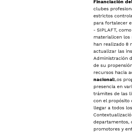
Financiación de
clubes profesion
estrictos contro
para fortalecer 
- SIPLAFT, como 
materialicen los
han realizado 8 
actualizar las i
Administración d
de su propensión
recursos hacia ac
nacional
Los pro
presencia en var
trámites de las l
con el propósito
llegar a todos l
Contextualizació
departamentos, c
promotores y ent