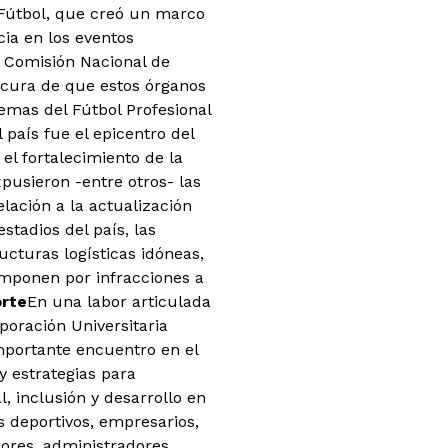
 Fútbol, que creó un marco
ia en los eventos
a Comisión Nacional de
ocura de que estos órganos
emas del Fútbol Profesional
 país fue el epicentro del
el fortalecimiento de la
xpusieron -entre otros- las
lación a la actualización
stadios del país, las
ucturas logísticas idóneas,
 imponen por infracciones a
orte
En una labor articulada
poración Universitaria
mportante encuentro en el
y estrategias para
, inclusión y desarrollo en
s deportivos, empresarios,
dores, administradores