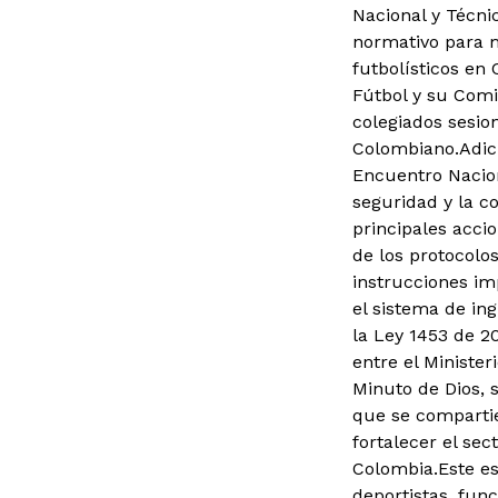
Nacional y Técni
normativo para m
futbolísticos en
Fútbol y su Comi
colegiados sesio
Colombiano.Adici
Encuentro Nacion
seguridad y la co
principales accio
de los protocolos
instrucciones imp
el sistema de in
la Ley 1453 de 20
entre el Minister
Minuto de Dios, 
que se compartie
fortalecer el sec
Colombia.Este es
deportistas, fun