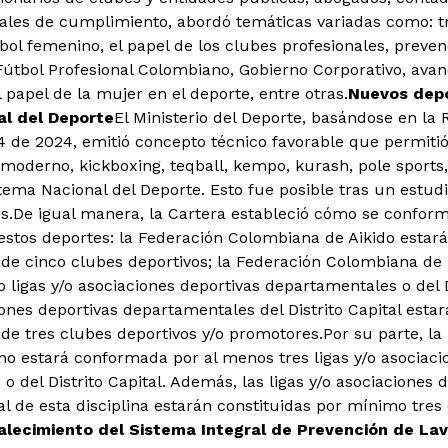
ciales de cumplimiento, abordó temáticas variadas como: t
bol femenino, el papel de los clubes profesionales, preven
 Fútbol Profesional Colombiano, Gobierno Corporativo, avan
 papel de la mujer en el deporte, entre otras.
Nuevos depo
al del Deporte
El Ministerio del Deporte, basándose en la
4 de 2024, emitió concepto técnico favorable que permitió
 moderno, kickboxing, teqball, kempo, kurash, pole sports
tema Nacional del Deporte. Esto fue posible tras un estudio
os.De igual manera, la Cartera estableció cómo se conform
estos deportes: la Federación Colombiana de Aikido esta
e cinco clubes deportivos; la Federación Colombiana de
ligas y/o asociaciones deportivas departamentales o del Di
iones deportivas departamentales del Distrito Capital esta
 tres clubes deportivos y/o promotores.Por su parte, l
o estará conformada por al menos tres ligas y/o asociaci
o del Distrito Capital. Además, las ligas y/o asociaciones
tal de esta disciplina estarán constituidas por mínimo tres
alecimiento del Sistema Integral de Prevención de La