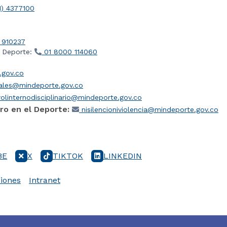
1) 4377100
 910237
l Deporte:
01 8000 114060
gov.co
iales@mindeporte.gov.co
olinternodisciplinario@mindeporte.gov.co
ro en el Deporte:
nisilencioniviolencia@mindeporte.gov.co
BE
X
TIKTOK
LINKEDIN
iones
Intranet