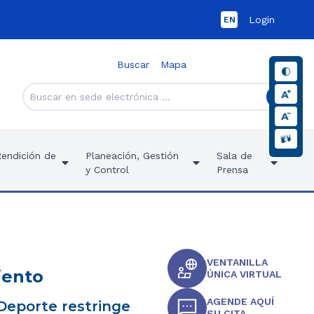
Login
EN
Buscar
Mapa
Rendición de
Planeación, Gestión
Sala de
y Control
Prensa
VENTANILLA
iento
ÚNICA VIRTUAL
AGENDE AQUÍ
 Deporte restringe
SU CITA