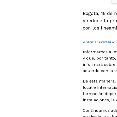
Bogotá, 16 de 
y reducir la p
con los lineami
Autoría: Prensa M
Informamos a los
y que, por tanto,
informará sobre l
acuerdo con la e
De esta manera, 
local e internaci
formación deport
instalaciones, l
Continuamos adop
en riesgo la sal