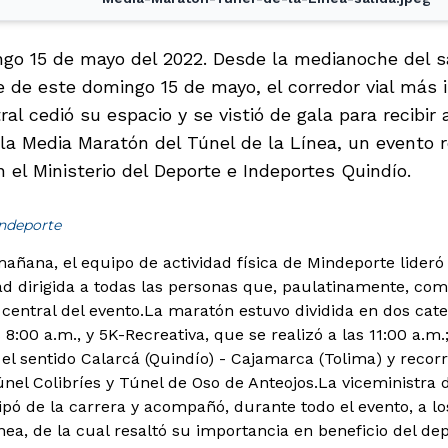
go 15 de mayo del 2022. Desde la medianoche del s
de de este domingo 15 de mayo, el corredor vial más 
ral cedió su espacio y se vistió de gala para recibir
la Media Maratón del Túnel de la Línea, un evento r
n el Ministerio del Deporte e Indeportes Quindío.
indeporte
 mañana, el equipo de actividad física de Mindeporte lide
dad dirigida a todas las personas que, paulatinamente, com
central del evento.
La maratón estuvo dividida en dos cate
 8:00 a.m., y 5K-Recreativa, que se realizó a las 11:00 a.m.
el sentido Calarcá (Quindío) - Cajamarca (Tolima) y recorr
nel Colibríes y Túnel de Oso de Anteojos.La viceministra d
ipó de la carrera y acompañó, durante todo el evento, a lo
nea, de la cual resaltó su importancia en beneficio del d