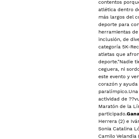
contentos porque
atlética dentro 
más largos del c
deporte para cone
herramientas de
inclusión, de div
categoría 5K-Rec
atletas que afro
deporte."Nadie t
ceguera, ni sord
este evento y ve
corazón y ayuda a
paralímpico.Una 
actividad de ??v
Maratón de la Lí
participado.
Gana
Herrera (2) e Ivá
Sonia Catalina Ló
Camilo Velandia (