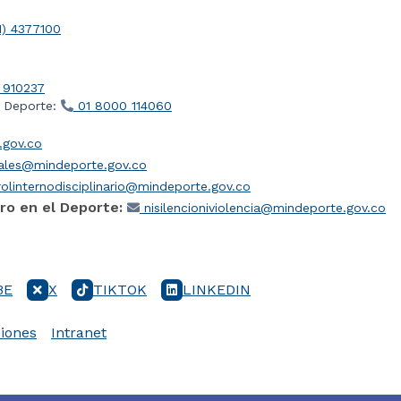
1) 4377100
 910237
l Deporte:
01 8000 114060
gov.co
iales@mindeporte.gov.co
olinternodisciplinario@mindeporte.gov.co
ro en el Deporte:
nisilencioniviolencia@mindeporte.gov.co
BE
X
TIKTOK
LINKEDIN
iones
Intranet