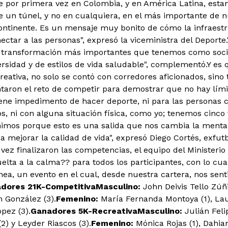
 por primera vez en Colombia, y en América Latina, est
de un túnel, y no en cualquiera, en el más importante de n
ontinente. Es un mensaje muy bonito de cómo la infraestr
ctar a las personas", expresó la viceministra del Deporte.
 transformación más importantes que tenemos como socie
ersidad y de estilos de vida saludable", complementó.Y es q
reativa, no solo se contó con corredores aficionados, sin
ntaron el reto de competir para demostrar que no hay lími
iene impedimento de hacer deporte, ni para las personas co
os, ni con alguna situación física, como yo; tenemos cinco
nimos porque esto es una salida que nos cambia la menta
 mejorar la calidad de vida", expresó Diego Cortés, exfutbo
vez finalizaron las competencias, el equipo del Ministerio
uelta a la calma?? para todos los participantes, con lo cua
nea, un evento en el cual, desde nuestra cartera, nos sen
dores 21K-Competitiva
Masculino:
John Deivis Tello Zúñi
n González (3).
Femenino:
María Fernanda Montoya (1), Lau
pez (3).
Ganadores 5K-Recreativa
Masculino:
Julián Feli
2) y Leyder Riascos (3).
Femenino:
Mónica Rojas (1), Dahian