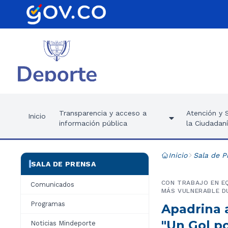
Transparencia y acceso a
Atención y S
Inicio
información pública
la Ciudadan
Inicio
Sala de P
SALA DE PRENSA
CON TRABAJO EN EQ
Comunicados
MÁS VULNERABLE DU
Programas
Apadrina 
"Un Gol p
Noticias Mindeporte