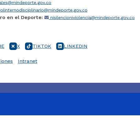
iales@mindeporte.gov.co
olinternodisciplinario@mindeporte.gov.co
ro en el Deporte:
nisilencioniviolencia@mindeporte.gov.co
BE
X
TIKTOK
LINKEDIN
iones
Intranet