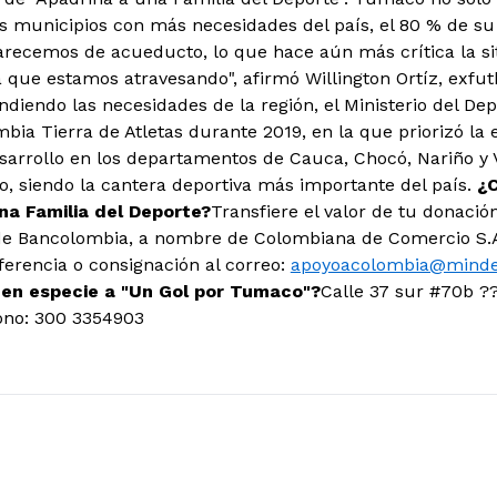
s municipios con más necesidades del país, el 80 % de su 
arecemos de acueducto, lo que hace aún más crítica la s
 que estamos atravesando", afirmó Willington Ortíz, exfutb
diendo las necesidades de la región, el Ministerio del Dep
mbia Tierra de Atletas durante 2019, en la que priorizó la
arrollo en los departamentos de Cauca, Chocó, Nariño y V
, siendo la cantera deportiva más importante del país.
¿C
na Familia del Deporte?
Transfiere el valor de tu donació
e Bancolombia, a nombre de Colombiana de Comercio S.A.,
ferencia o consignación al correo:
apoyoacolombia@mindep
 en especie a "Un Gol por Tumaco"?
Calle 37 sur #70b ??
fono: 300 3354903