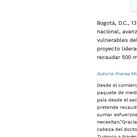
Bogotá, D.C., 1
nacional, avan
vulnerables de
proyecto lidera
recaudar 500 m
Autoría: Prensa M
Desde el comienz
paquete de medida
país desde el sec
pretende recauda
sumar esfuerzos
necesitan.
"Gracia
cabeza del docto
Tumaco a través 