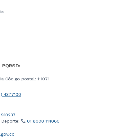
ia
- PQRSD:
a Código postal: 111071
1) 4377100
 910237
l Deporte:
01 8000 114060
gov.co