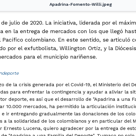
Apadrina-Fomento-Willi.jpeg
3 de julio de 2020. La iniciativa, liderada por el máx
za en la entrega de mercados con los que llegó has
l Pacífico colombiano. En este sentido, se articuló 
do por el exfutbolista, Willington Ortíz, y la Dióce
ercados para el municipio nariñense.
indeporte
o de la crisis generada por el Covid-19, el Ministerio de
s para enfrentar la contingencia y ayudar a aliviar la sit
tor deporte, es así que el desarrollo de "Apadrina a una Fa
r 10.000 mercados, ha permitido la articulación instituci
 e ir entregando gradualmente las donaciones de los col
s a la solidaridad de los colombianos y en particular del M
r Ernesto Lucena, quiero agradecer por la entrega de es
de "Apadrina a una Familia del Deporte". Tumaco no solo e