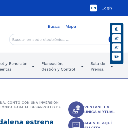
Login
EN
Buscar
Mapa
ol y Rendición
Planeación,
Sala de
uentas
Gestión y Control
Prensa
NA, CONTÓ CON UNA INVERSIÓN
VENTANILLA
TÓNICA PARA EL DESARROLLO DE
ÚNICA VIRTUAL
dalena estrena
AGENDE AQUÍ
SU CITA