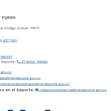
- PQRSD:
a Código postal: 111071
1) 4377100
 910237
l Deporte:
01 8000 114060
gov.co
iales@mindeporte.gov.co
olinternodisciplinario@mindeporte.gov.co
ro en el Deporte:
nisilencioniviolencia@mindeporte.gov.co