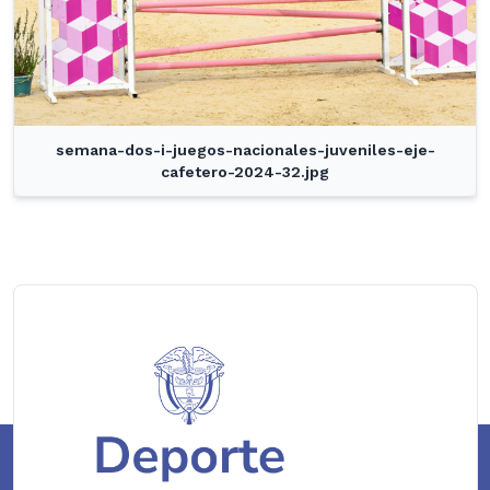
semana-dos-i-juegos-nacionales-juveniles-eje-
cafetero-2024-32.jpg