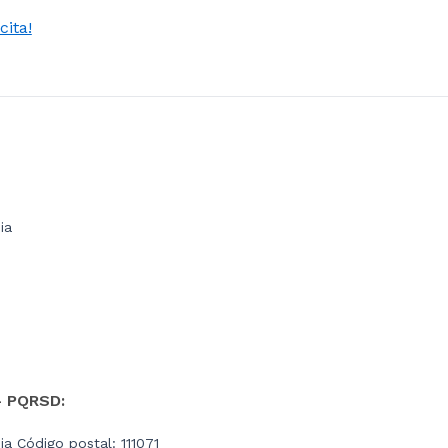
cita!
ia
- PQRSD:
a Código postal: 111071