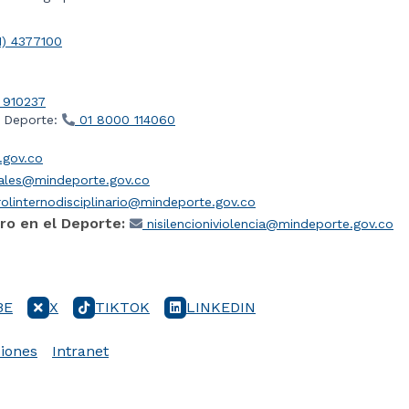
1) 4377100
 910237
l Deporte:
01 8000 114060
gov.co
iales@mindeporte.gov.co
olinternodisciplinario@mindeporte.gov.co
ro en el Deporte:
nisilencioniviolencia@mindeporte.gov.co
BE
X
TIKTOK
LINKEDIN
iones
Intranet