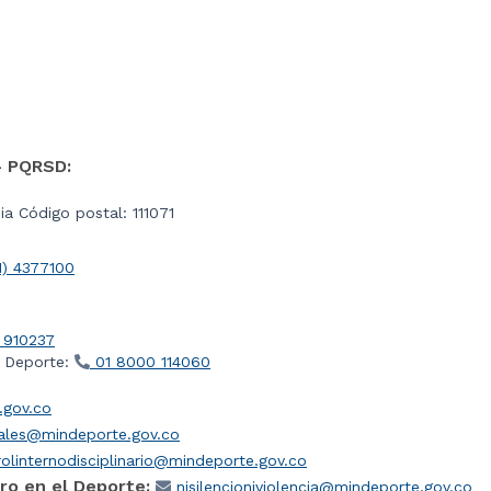
- PQRSD:
a Código postal: 111071
1) 4377100
 910237
l Deporte:
01 8000 114060
gov.co
iales@mindeporte.gov.co
olinternodisciplinario@mindeporte.gov.co
ro en el Deporte:
nisilencioniviolencia@mindeporte.gov.co