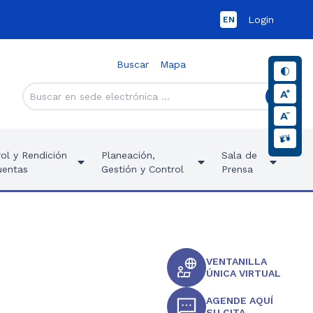
Login
EN
Buscar
Mapa
ol y Rendición
Planeación,
Sala de
uentas
Gestión y Control
Prensa
VENTANILLA
ÚNICA VIRTUAL
AGENDE AQUÍ
SU CITA