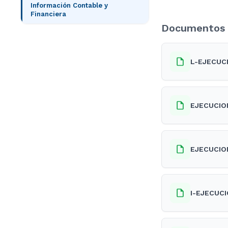
Información Contable y
Financiera
Documentos 
L-EJECUC
EJECUCIO
EJECUCIO
I-EJECUC