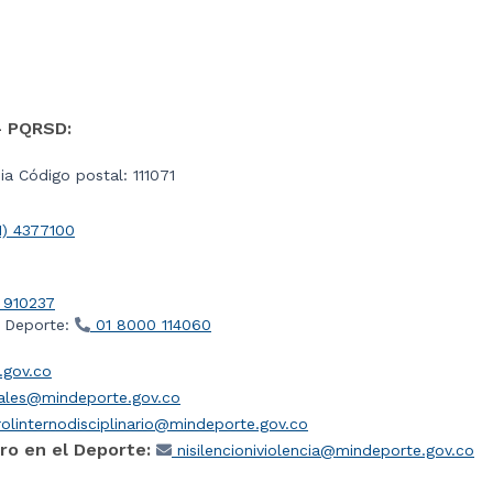
- PQRSD:
a Código postal: 111071
1) 4377100
 910237
l Deporte:
01 8000 114060
gov.co
iales@mindeporte.gov.co
olinternodisciplinario@mindeporte.gov.co
ro en el Deporte:
nisilencioniviolencia@mindeporte.gov.co