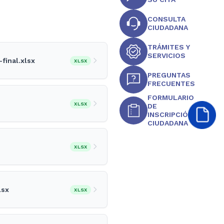
CONSULTA
CIUDADANA
TRÁMITES Y
SERVICIOS
inal.xlsx
XLSX
PREGUNTAS
FRECUENTES
FORMULARIO
XLSX
DE
INSCRIPCIÓN
CIUDADANA
XLSX
lsx
XLSX