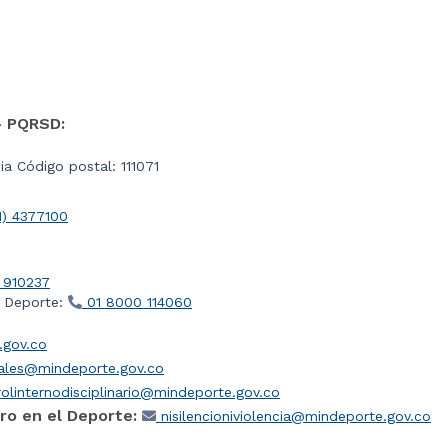
- PQRSD:
a Código postal: 111071
1) 4377100
 910237
l Deporte:
01 8000 114060
gov.co
iales@mindeporte.gov.co
olinternodisciplinario@mindeporte.gov.co
ro en el Deporte:
nisilencioniviolencia@mindeporte.gov.co