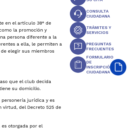
CONSULTA
CIUDADANA
e en el artículo 38° de
TRÁMITES Y
s como la promoción y
SERVICIOS
una persona diferente a la
rentes a ella, le permiten a
PREGUNTAS
FRECUENTES
), de elegir sus miembros
FORMULARIO
DE
INSCRIPCIÓN
CIUDADANA
caso que el club decida
iene su domicilio.
 personería jurídica y es
 virtud, del Decreto 525 de
 es otorgada por el