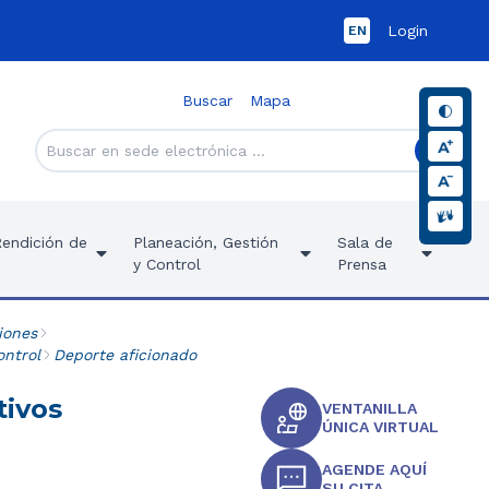
Login
EN
Buscar
Mapa
Rendición de
Planeación, Gestión
Sala de
y Control
Prensa
iones
ontrol
Deporte aficionado
tivos
VENTANILLA
ÚNICA VIRTUAL
AGENDE AQUÍ
SU CITA