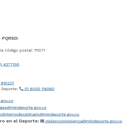
- PQRSD:
a Código postal: 111071
1) 4377100
 910237
l Deporte:
01 8000 114060
gov.co
iales@mindeporte.gov.co
olinternodisciplinario@mindeporte.gov.co
ro en el Deporte:
nisilencioniviolencia@mindeporte.gov.co