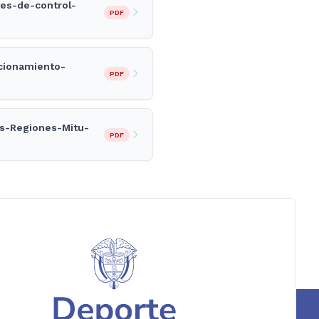
es-de-control-
PDF
cionamiento-
PDF
as-Regiones-Mitu-
PDF