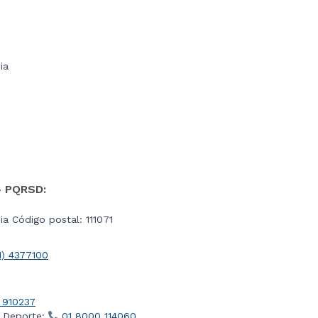
ia
- PQRSD:
a Código postal: 111071
1) 4377100
 910237
l Deporte:
01 8000 114060