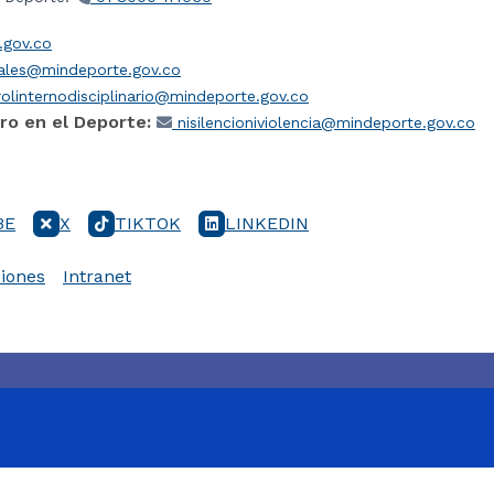
gov.co
iales@mindeporte.gov.co
olinternodisciplinario@mindeporte.gov.co
ro en el Deporte:
nisilencioniviolencia@mindeporte.gov.co
BE
X
TIKTOK
LINKEDIN
iones
Intranet