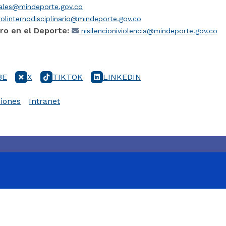
iales@mindeporte.gov.co
olinternodisciplinario@mindeporte.gov.co
ro en el Deporte:
nisilencioniviolencia@mindeporte.gov.co
BE
X
TIKTOK
LINKEDIN
iones
Intranet