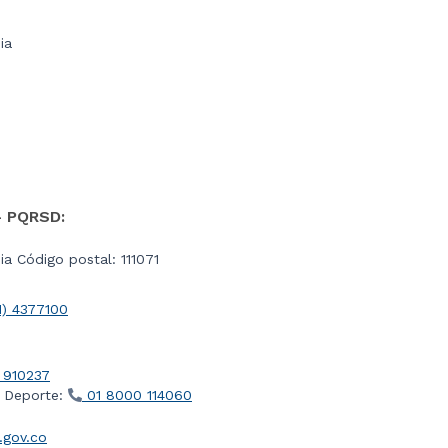
ia
- PQRSD:
a Código postal: 111071
1) 4377100
 910237
l Deporte:
01 8000 114060
gov.co