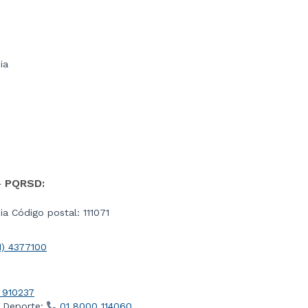
ia
- PQRSD:
a Código postal: 111071
1) 4377100
 910237
l Deporte:
01 8000 114060