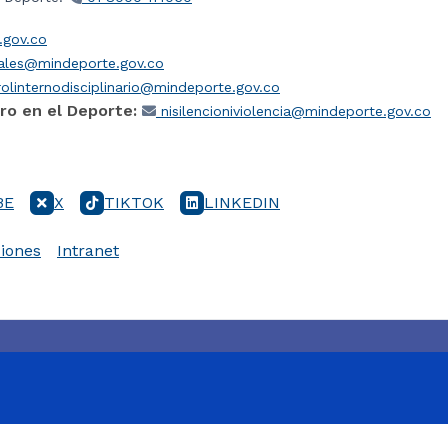
gov.co
iales@mindeporte.gov.co
olinternodisciplinario@mindeporte.gov.co
ro en el Deporte:
nisilencioniviolencia@mindeporte.gov.co
BE
X
TIKTOK
LINKEDIN
iones
Intranet