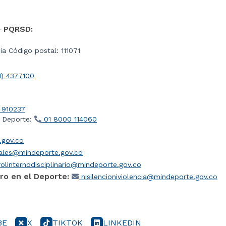
- PQRSD:
a Código postal: 111071
1) 4377100
 910237
l Deporte:
01 8000 114060
gov.co
iales@mindeporte.gov.co
olinternodisciplinario@mindeporte.gov.co
ro en el Deporte:
nisilencioniviolencia@mindeporte.gov.co
BE
X
TIKTOK
LINKEDIN