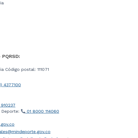
ia
- PQRSD:
a Código postal: 111071
1) 4377100
 910237
l Deporte:
01 8000 114060
gov.co
iales@mindeporte.gov.co