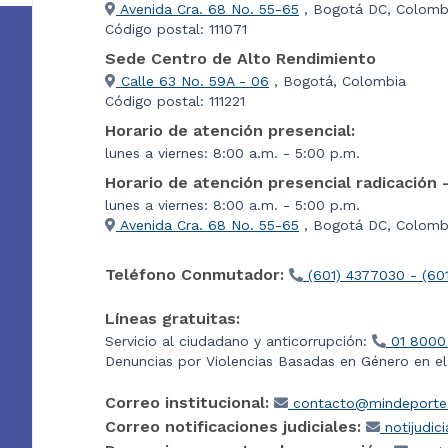
Avenida Cra. 68 No. 55-65
, Bogotá DC, Colomb
Código postal: 111071
Sede Centro de Alto Rendimiento
Calle 63 No. 59A - 06
, Bogotá, Colombia
Código postal: 111221
Horario de atención presencial:
lunes a viernes: 8:00 a.m. - 5:00 p.m.
Horario de atención presencial radicación 
lunes a viernes: 8:00 a.m. - 5:00 p.m.
Avenida Cra. 68 No. 55-65
, Bogotá DC, Colombi
Teléfono Conmutador:
(601) 4377030 - (60
Líneas gratuitas:
Servicio al ciudadano y anticorrupción:
01 8000
Denuncias por Violencias Basadas en Género en e
Correo institucional:
contacto@mindeporte.
Correo notificaciones judiciales:
notijudic