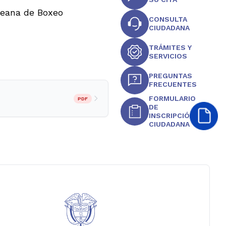
ereana de Boxeo
CONSULTA
CIUDADANA
TRÁMITES Y
SERVICIOS
PREGUNTAS
FRECUENTES
FORMULARIO
PDF
DE
INSCRIPCIÓN
CIUDADANA