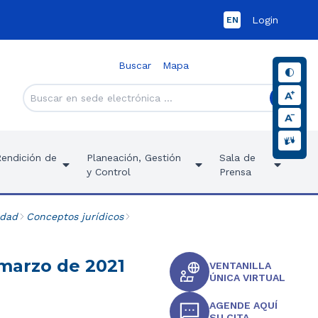
Login
EN
Buscar
Mapa
Rendición de
Planeación, Gestión
Sala de
y Control
Prensa
idad
Conceptos jurídicos
 marzo de 2021
VENTANILLA
ÚNICA VIRTUAL
AGENDE AQUÍ
SU CITA