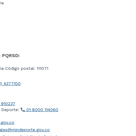
ia
- PQRSD:
a Código postal: 111071
1) 4377100
 910237
l Deporte:
01 8000 114060
gov.co
iales@mindeporte.gov.co