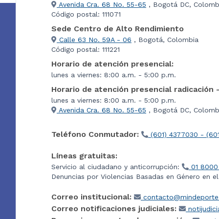
Avenida Cra. 68 No. 55-65
, Bogotá DC, Colomb
Código postal: 111071
Sede Centro de Alto Rendimiento
Calle 63 No. 59A - 06
, Bogotá, Colombia
Código postal: 111221
Horario de atención presencial:
lunes a viernes: 8:00 a.m. - 5:00 p.m.
Horario de atención presencial radicación 
lunes a viernes: 8:00 a.m. - 5:00 p.m.
Avenida Cra. 68 No. 55-65
, Bogotá DC, Colombi
Teléfono Conmutador:
(601) 4377030 - (60
Líneas gratuitas:
Servicio al ciudadano y anticorrupción:
01 8000
Denuncias por Violencias Basadas en Género en e
Correo institucional:
contacto@mindeporte.
Correo notificaciones judiciales:
notijudic