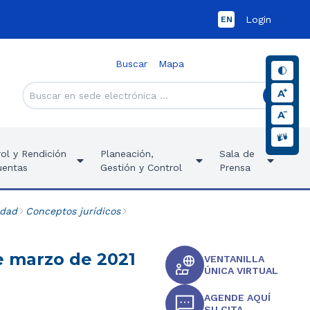
Login
EN
Buscar
Mapa
ol y Rendición
Planeación,
Sala de
uentas
Gestión y Control
Prensa
idad
Conceptos jurídicos
e marzo de 2021
VENTANILLA
ÚNICA VIRTUAL
AGENDE AQUÍ
SU CITA