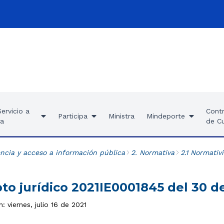
ervicio a
Contr
Participa
Ministra
Mindeporte
ía
de C
ncia y acceso a información pública
2. Normativa
2.1 Normativ
pto jurídico 2021IE0001845 del 30 d
: viernes, julio 16 de 2021