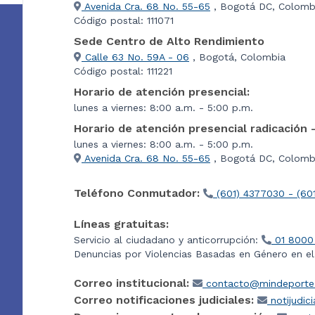
Avenida Cra. 68 No. 55-65
, Bogotá DC, Colomb
Código postal: 111071
Sede Centro de Alto Rendimiento
Calle 63 No. 59A - 06
, Bogotá, Colombia
Código postal: 111221
Horario de atención presencial:
lunes a viernes: 8:00 a.m. - 5:00 p.m.
Horario de atención presencial radicación 
lunes a viernes: 8:00 a.m. - 5:00 p.m.
Avenida Cra. 68 No. 55-65
, Bogotá DC, Colombi
Teléfono Conmutador:
(601) 4377030 - (60
Líneas gratuitas:
Servicio al ciudadano y anticorrupción:
01 8000
Denuncias por Violencias Basadas en Género en e
Correo institucional:
contacto@mindeporte.
Correo notificaciones judiciales:
notijudic