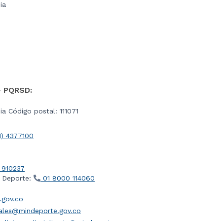
ia
- PQRSD:
a Código postal: 111071
1) 4377100
 910237
l Deporte:
01 8000 114060
gov.co
iales@mindeporte.gov.co