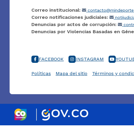
Correo institucional:
contacto@mindeporte.
Correo notificaciones judiciales:
notijudic
Denuncias por actos de corrupción:
contr
Denuncias por Violencias Basadas en Géne
FACEBOOK
INSTAGRAM
YOUTU
Políticas
Mapa del sitio
Términos y condic