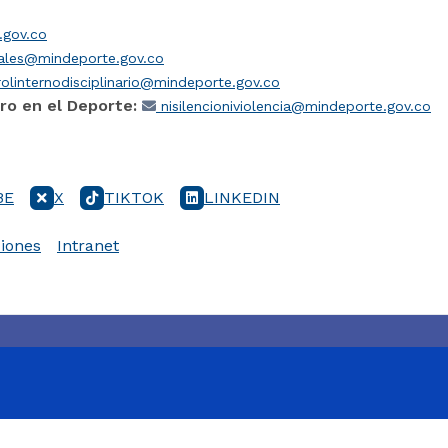
gov.co
iales@mindeporte.gov.co
olinternodisciplinario@mindeporte.gov.co
ro en el Deporte:
nisilencioniviolencia@mindeporte.gov.co
BE
X
TIKTOK
LINKEDIN
iones
Intranet