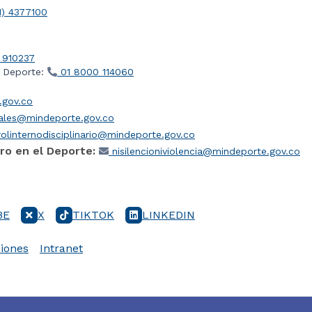
1) 4377100
 910237
l Deporte:
01 8000 114060
gov.co
iales@mindeporte.gov.co
olinternodisciplinario@mindeporte.gov.co
ro en el Deporte:
nisilencioniviolencia@mindeporte.gov.co
BE
X
TIKTOK
LINKEDIN
iones
Intranet