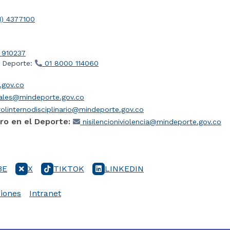
1) 4377100
 910237
l Deporte:
01 8000 114060
gov.co
iales@mindeporte.gov.co
olinternodisciplinario@mindeporte.gov.co
ro en el Deporte:
nisilencioniviolencia@mindeporte.gov.co
BE
X
TIKTOK
LINKEDIN
iones
Intranet