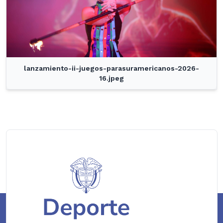
lanzamiento-ii-juegos-parasuramericanos-2026-
16.jpeg