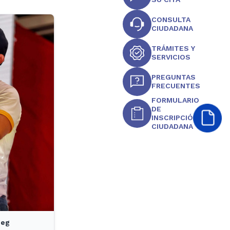
CONSULTA
CIUDADANA
TRÁMITES Y
SERVICIOS
PREGUNTAS
FRECUENTES
FORMULARIO
DE
INSCRIPCIÓN
CIUDADANA
peg