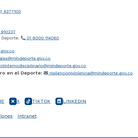
1) 4377100
 910237
l Deporte:
01 8000 114060
gov.co
iales@mindeporte.gov.co
olinternodisciplinario@mindeporte.gov.co
ro en el Deporte:
nisilencioniviolencia@mindeporte.gov.co
BE
X
TIKTOK
LINKEDIN
iones
Intranet