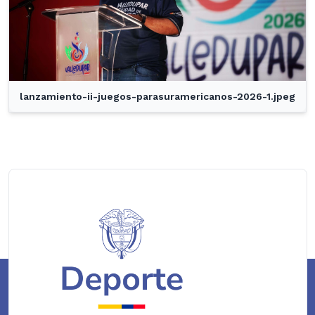
lanzamiento-ii-juegos-parasuramericanos-2026-1.jpeg