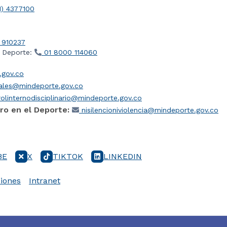
1) 4377100
 910237
l Deporte:
01 8000 114060
gov.co
iales@mindeporte.gov.co
olinternodisciplinario@mindeporte.gov.co
ro en el Deporte:
nisilencioniviolencia@mindeporte.gov.co
BE
X
TIKTOK
LINKEDIN
iones
Intranet