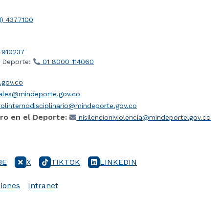
1) 4377100
 910237
l Deporte:
01 8000 114060
gov.co
iales@mindeporte.gov.co
olinternodisciplinario@mindeporte.gov.co
ro en el Deporte:
nisilencioniviolencia@mindeporte.gov.co
BE
X
TIKTOK
LINKEDIN
iones
Intranet