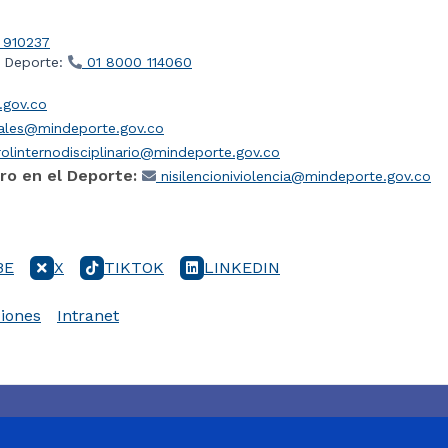
 910237
l Deporte:
01 8000 114060
gov.co
iales@mindeporte.gov.co
olinternodisciplinario@mindeporte.gov.co
ro en el Deporte:
nisilencioniviolencia@mindeporte.gov.co
BE
X
TIKTOK
LINKEDIN
iones
Intranet