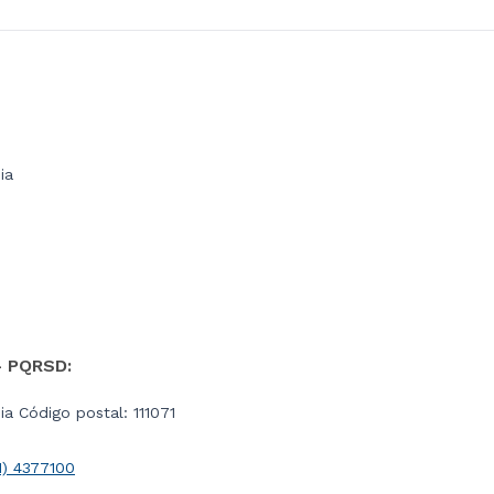
ia
- PQRSD:
a Código postal: 111071
1) 4377100