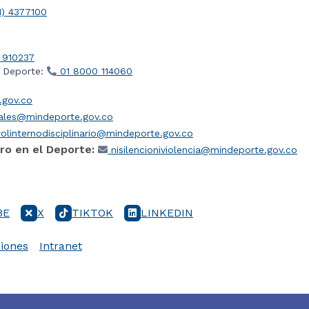
1) 4377100
 910237
l Deporte:
01 8000 114060
gov.co
iales@mindeporte.gov.co
olinternodisciplinario@mindeporte.gov.co
ro en el Deporte:
nisilencioniviolencia@mindeporte.gov.co
BE
X
TIKTOK
LINKEDIN
iones
Intranet