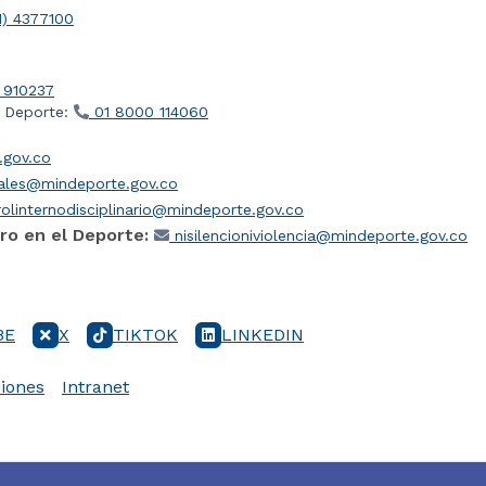
1) 4377100
 910237
l Deporte:
01 8000 114060
gov.co
iales@mindeporte.gov.co
olinternodisciplinario@mindeporte.gov.co
ro en el Deporte:
nisilencioniviolencia@mindeporte.gov.co
BE
X
TIKTOK
LINKEDIN
iones
Intranet