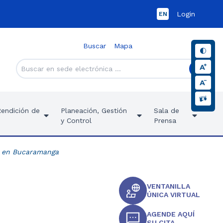
Login
EN
Buscar
Mapa
Rendición de
Planeación, Gestión
Sala de
y Control
Prensa
s en Bucaramanga
VENTANILLA
ÚNICA VIRTUAL
AGENDE AQUÍ
SU CITA