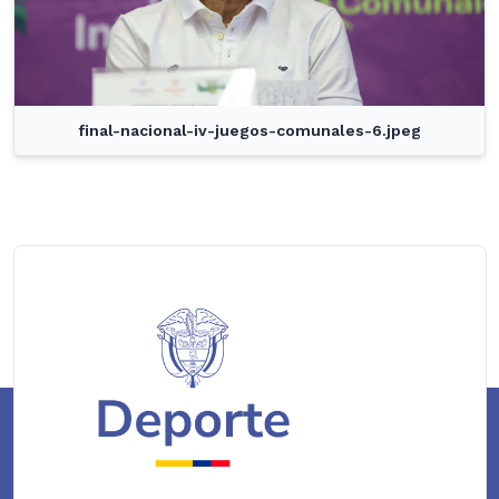
final-nacional-iv-juegos-comunales-6.jpeg