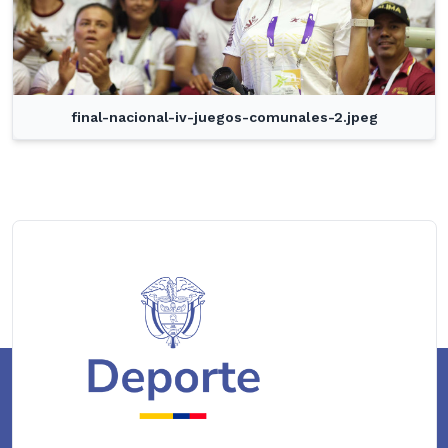
final-nacional-iv-juegos-comunales-2.jpeg