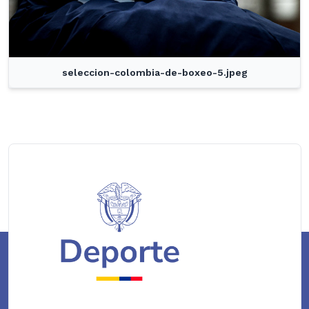
seleccion-colombia-de-boxeo-5.jpeg