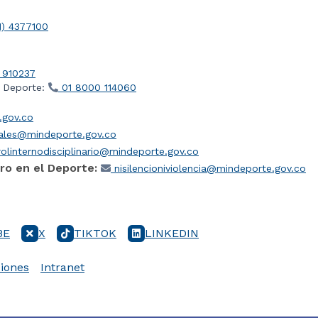
1) 4377100
 910237
l Deporte:
01 8000 114060
gov.co
iales@mindeporte.gov.co
olinternodisciplinario@mindeporte.gov.co
ro en el Deporte:
nisilencioniviolencia@mindeporte.gov.co
BE
X
TIKTOK
LINKEDIN
iones
Intranet