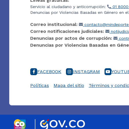
Líneas gratuitas:
Servicio al ciudadano y anticorrupción:
01 8000
Denuncias por Violencias Basadas en Género en e
Correo institucional:
contacto@mindeporte.
Correo notificaciones judiciales:
notijudic
Denuncias por actos de corrupción:
contr
Denuncias por Violencias Basadas en Géne
FACEBOOK
INSTAGRAM
YOUTU
Políticas
Mapa del sitio
Términos y condic