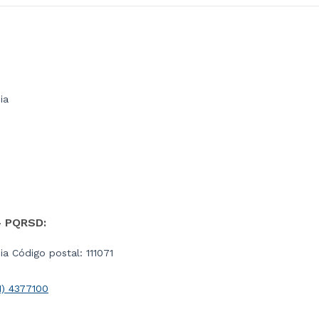
ia
- PQRSD:
a Código postal: 111071
1) 4377100