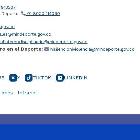
 910237
l Deporte:
01 8000 114060
gov.co
iales@mindeporte.gov.co
olinternodisciplinario@mindeporte.gov.co
ro en el Deporte:
nisilencioniviolencia@mindeporte.gov.co
BE
X
TIKTOK
LINKEDIN
iones
Intranet