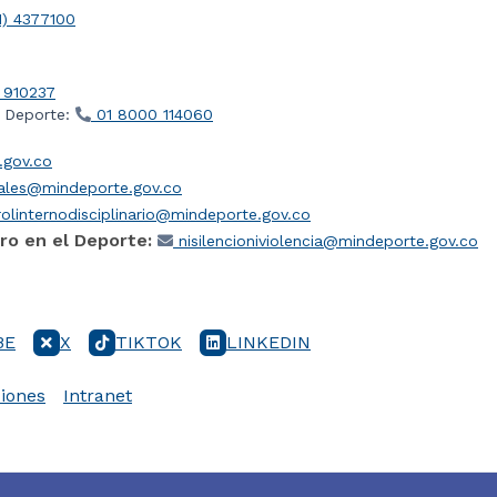
1) 4377100
 910237
l Deporte:
01 8000 114060
gov.co
iales@mindeporte.gov.co
olinternodisciplinario@mindeporte.gov.co
ro en el Deporte:
nisilencioniviolencia@mindeporte.gov.co
BE
X
TIKTOK
LINKEDIN
iones
Intranet