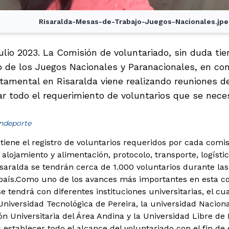
Risaralda-Mesas-de-Trabajo-Juegos-Nacionales.jp
julio 2023. La Comisión de voluntariado, sin duda t
o de los Juegos Nacionales y Paranacionales, en con
tamental en Risaralda viene realizando reuniones 
car todo el requerimiento de voluntarios que se nece
indeporte
tiene el registro de voluntarios requeridos por cada comi
lojamiento y alimentación, protocolo, transporte, logística
saralda se tendrán cerca de 1.000 voluntarios durante las
aís.
Como uno de los avances más importantes en esta co
 tendrá con diferentes instituciones universitarias, el cu
niversidad Tecnológica de Pereira, la universidad Nacional
n Universitaria del Área Andina y la Universidad Libre de 
establecer todo el alcance del voluntariado con el fin de 