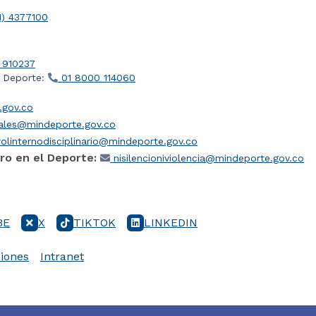
1) 4377100
 910237
l Deporte:
01 8000 114060
gov.co
iales@mindeporte.gov.co
olinternodisciplinario@mindeporte.gov.co
ro en el Deporte:
nisilencioniviolencia@mindeporte.gov.co
BE
X
TIKTOK
LINKEDIN
iones
Intranet