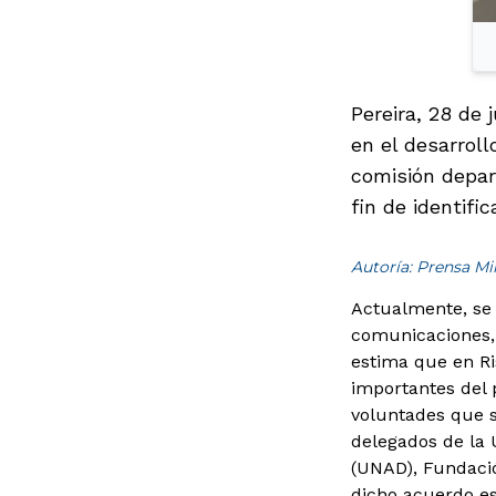
Pereira, 28 de 
en el desarroll
comisión depar
fin de identifi
Autoría: Prensa M
Actualmente, se 
comunicaciones, a
estima que en Ri
importantes del p
voluntades que se
delegados de la U
(UNAD), Fundació
dicho acuerdo es 