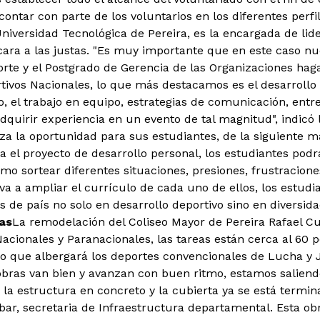
contar con parte de los voluntarios en los diferentes perf
Universidad Tecnológica de Pereira, es la encargada de lid
cara a las justas. "Es muy importante que en este caso nu
orte y el Postgrado de Gerencia de las Organizaciones hag
tivos Nacionales, lo que más destacamos es el desarrollo 
o, el trabajo en equipo, estrategias de comunicación, entr
dquirir experiencia en un evento de tal magnitud", indic
za la oportunidad para sus estudiantes, de la siguiente ma
 el proyecto de desarrollo personal, los estudiantes podr
mo sortear diferentes situaciones, presiones, frustracion
 va a ampliar el currículo de cada uno de ellos, los estud
s de país no solo en desarrollo deportivo sino en diversida
as
La remodelación del Coliseo Mayor de Pereira Rafael Cu
acionales y Paranacionales, las tareas están cerca al 60 
o que albergará los deportes convencionales de Lucha y 
 obras van bien y avanzan con buen ritmo, estamos saliend
 la estructura en concreto y la cubierta ya se está termi
bar, secretaria de Infraestructura departamental. Esta ob