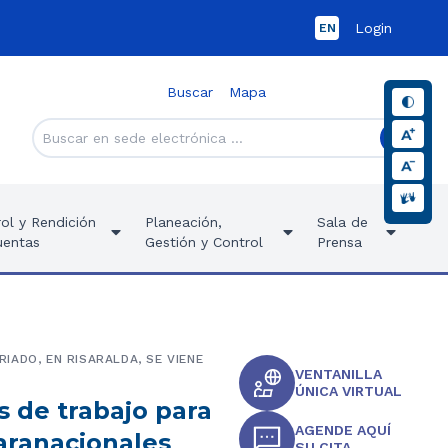
Login
EN
Buscar
Mapa
ol y Rendición
Planeación,
Sala de
uentas
Gestión y Control
Prensa
IADO, EN RISARALDA, SE VIENE
VENTANILLA
ÚNICA VIRTUAL
s de trabajo para
AGENDE AQUÍ
aranacionales
SU CITA