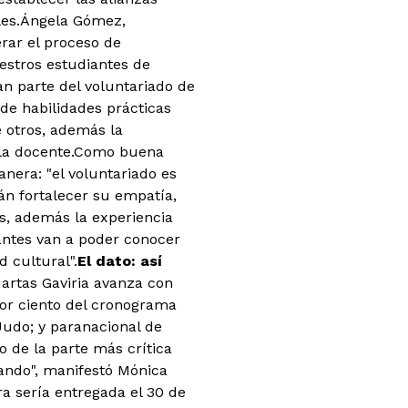
iles.Ángela Gómez,
erar el proceso de
estros estudiantes de
an parte del voluntariado de
de habilidades prácticas
e otros, además la
ó la docente.Como buena
nera: "el voluntariado es
án fortalecer su empatía,
es, además la experiencia
iantes van a poder conocer
d cultural".
El dato: así
artas Gaviria avanza con
por ciento del cronograma
Judo; y paranacional de
o de la parte más crítica
nando", manifestó Mónica
ra sería entregada el 30 de