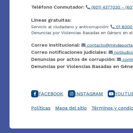
Teléfono Conmutador:
(601) 4377030 - (60
Líneas gratuitas:
Servicio al ciudadano y anticorrupción:
01 8000
Denuncias por Violencias Basadas en Género en e
Correo institucional:
contacto@mindeporte.
Correo notificaciones judiciales:
notijudic
Denuncias por actos de corrupción:
contr
Denuncias por Violencias Basadas en Géne
FACEBOOK
INSTAGRAM
YOUTU
Políticas
Mapa del sitio
Términos y condic