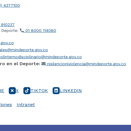
1) 4377100
 910237
l Deporte:
01 8000 114060
gov.co
iales@mindeporte.gov.co
olinternodisciplinario@mindeporte.gov.co
ro en el Deporte:
nisilencioniviolencia@mindeporte.gov.co
BE
X
TIKTOK
LINKEDIN
iones
Intranet