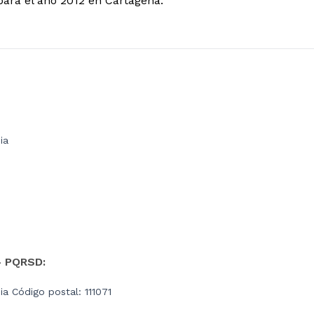
 para el año 2012 en Cartagena.
ia
- PQRSD:
a Código postal: 111071