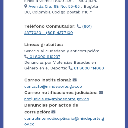
lunes a viernes: 8:00 a.m. - 5:00 p.m.
Avenida Cra. 68 No. 55-65
, Bogotá
DC, Colombia Código postal: 111071
Teléfono Conmutador:
(601)
4377030 - (601) 4377100
Líneas gratuitas:
Servicio al ciudadano y anticorrupción:
01 8000 910237
Denuncias por Violencias Basadas en
Género en el Deporte:
01 8000 114060
Correo institucional:
contacto@mindeporte.gov.co
Correo notificaciones judiciales:
notijudiciales@mindeporte.gov.co
Denuncias por actos de
corrupción:
controlinternodisciplinario@mindeporte.g
ov.co