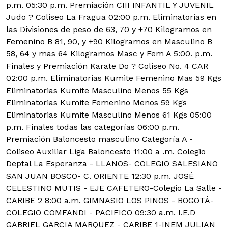
p.m. 05:30 p.m. Premiación CIII INFANTIL Y JUVENIL
Judo ? Coliseo La Fragua 02:00 p.m. Eliminatorias en
las Divisiones de peso de 63, 70 y +70 Kilogramos en
Femenino B 81, 90, y +90 Kilogramos en Masculino B
58, 64 y mas 64 Kilogramos Masc y Fem A 5:00. p.m.
Finales y Premiación Karate Do ? Coliseo No. 4 CAR
02:00 p.m. Eliminatorias Kumite Femenino Mas 59 Kgs
Eliminatorias Kumite Masculino Menos 55 Kgs
Eliminatorias Kumite Femenino Menos 59 Kgs
Eliminatorias Kumite Masculino Menos 61 Kgs 05:00
p.m. Finales todas las categorías 06:00 p.m.
Premiación Baloncesto masculino Categoría A -
Coliseo Auxiliar Liga Baloncesto 11:00 a .m. Colegio
Deptal La Esperanza - LLANOS- COLEGIO SALESIANO
SAN JUAN BOSCO- C. ORIENTE 12:30 p.m. JOSÉ
CELESTINO MUTIS - EJE CAFETERO-Colegio La Salle -
CARIBE 2 8:00 a.m. GIMNASIO LOS PINOS - BOGOTÁ-
COLEGIO COMFANDI - PACIFICO 09:30 a.m. I.E.D
GABRIEL GARCIA MARQUEZ - CARIBE 1-INEM JULIAN