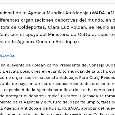
cional de la Agencia Mundial Antidopaje (WADA-AMA
ferentes organizaciones deportivas del mundo, en 
ctora de Coldeportes, Clara Luz Roldán, se reunió e
eúl, con el apoyo del Ministerio de Cultura, Deport
yo de la Agencia Coreana Antidopaje.
ldportes
 en el evento de Roldán como Presidenta del Consejo Sud
a escala posiciones en el ámbito mundial de la lucha con
como organización nacional antidopaje.
Para Craig Reedie
 Junta de hoy son un claro reconocimiento del creciente 
la capacidad de la Agencia para llevarlo a cabo como par
e proteger el deporte limpio". Durante la jornada se tom
miento de la Agencia y el futuro del deporte limpio, tales
a Agencia Antidopaje de Rusia, RUSADA, aprobar del nuev
o, aceptar el inicio del proceso de revisión del Código pa