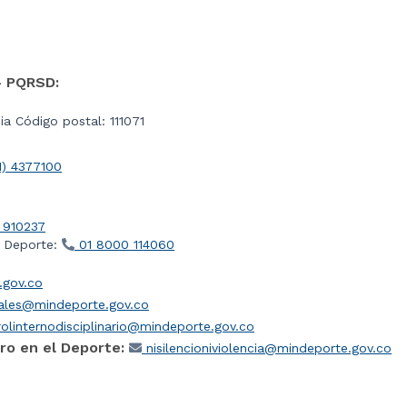
- PQRSD:
a Código postal: 111071
1) 4377100
 910237
l Deporte:
01 8000 114060
gov.co
iales@mindeporte.gov.co
olinternodisciplinario@mindeporte.gov.co
ro en el Deporte:
nisilencioniviolencia@mindeporte.gov.co