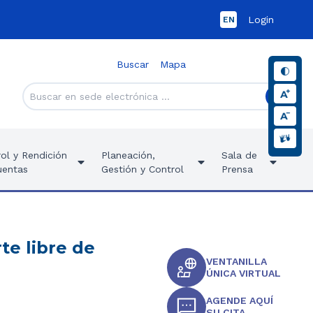
Login
EN
Buscar
Mapa
ol y Rendición
Planeación,
Sala de
uentas
Gestión y Control
Prensa
te libre de
VENTANILLA
ÚNICA VIRTUAL
AGENDE AQUÍ
SU CITA