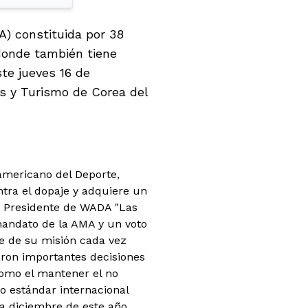
) constituida por 38
donde también tiene
ste jueves 16 de
es y Turismo de Corea del
americano del Deporte,
tra el dopaje y adquiere un
, Presidente de WADA "Las
mandato de la AMA y un voto
te de su misión cada vez
aron importantes decisiones
 como el mantener el no
o estándar internacional
ra diciembre de este año,