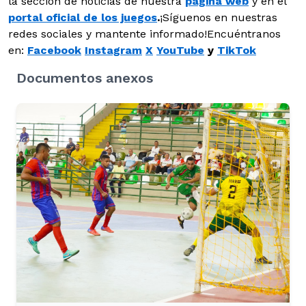
la sección de noticias de nuestra
página web
y en el
portal oficial de los juegos
.
¡Síguenos en nuestras
redes sociales y mantente informado!Encuéntranos
en:
Facebook
Instagram
X
YouTube
y
TikTok
Documentos anexos