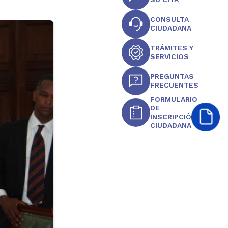
CONSULTA
CIUDADANA
TRÁMITES Y
SERVICIOS
PREGUNTAS
FRECUENTES
FORMULARIO
DE
INSCRIPCIÓN
CIUDADANA