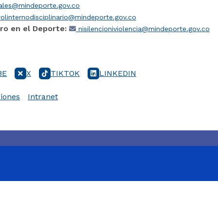
iales@mindeporte.gov.co
olinternodisciplinario@mindeporte.gov.co
ro en el Deporte:
nisilencioniviolencia@mindeporte.gov.co
BE
X
TIKTOK
LINKEDIN
iones
Intranet