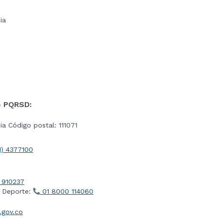
ia
- PQRSD:
a Código postal: 111071
1) 4377100
 910237
l Deporte:
01 8000 114060
gov.co