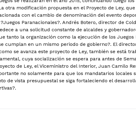
uegos se realizarán en el año 2015, continuando luego los 
a otra modificación propuesta en el Proyecto de Ley, que
lacionada con el cambio de denominación del evento depo
 ?Juegos Paranacionales?. Andrés Botero, director de Col
obedece a una solicitud constante de alcaldes y gobernado
ue tanto la organización como la ejecución de los Juegos 
se cumplan en un mismo periodo de gobierno?. El directo
omo se avanza este proyecto de Ley, también se está tra
amental, cuya socialización se espera para antes de Sem
oyecto de Ley, el Viceministro del Interior, Juan Camilo Re
portante no solamente para que los mandatarios locales 
o de vista presupuestal se siga fortaleciendo el desarroll
tivas?.