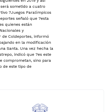
siguientes en 2019 y así
 será sometido a cuatro
rtivo ?Juegos Paralímpicos
deportes señaló que ?esta
res quienes están
Nacionales y
r de Coldeportes, informó
bajando en la modificación
ana Santa. Una vez hecha la
strepo, indicó que ?es este
se comprometan, sino para
o de este tipo de