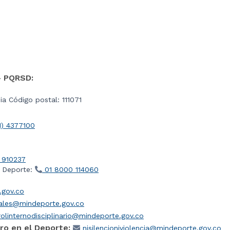
- PQRSD:
a Código postal: 111071
1) 4377100
 910237
l Deporte:
01 8000 114060
gov.co
iales@mindeporte.gov.co
olinternodisciplinario@mindeporte.gov.co
ro en el Deporte:
nisilencioniviolencia@mindeporte.gov.co