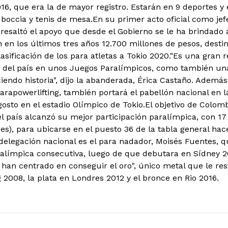
16, que era la de mayor registro. Estarán en 9 deportes y 
boccia y tenis de mesa.En su primer acto oficial como jefe
resaltó el apoyo que desde el Gobierno se le ha brindado a
n en los últimos tres años 12.700 millones de pesos, desti
asificación de los para atletas a Tokio 2020."Es una gran 
a del país en unos Juegos Paralímpicos, como también un
iendo historia", dijo la abanderada, Érica Castaño. Además
rapowerlifting, también portará el pabellón nacional en l
osto en el estadio Olímpico de Tokio.El objetivo de Colom
el país alcanzó su mejor participación paralímpica, con 17
es), para ubicarse en el puesto 36 de la tabla general hac
 delegación nacional es el para nadador, Moisés Fuentes, 
ralímpica consecutiva, luego de que debutara en Sídney 200
 han centrado en conseguir el oro", único metal que le res
 2008, la plata en Londres 2012 y el bronce en Rio 2016.