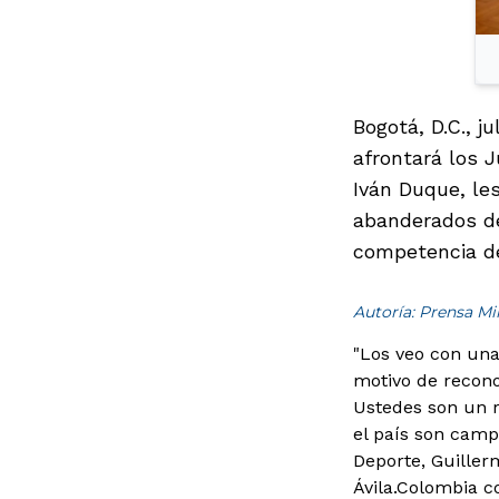
Bogotá, D.C., j
afrontará los J
Iván Duque, le
abanderados de
competencia de
Autoría: Prensa M
"Los veo con una
motivo de recono
Ustedes son un r
el país son camp
Deporte, Guiller
Ávila.
Colombia co