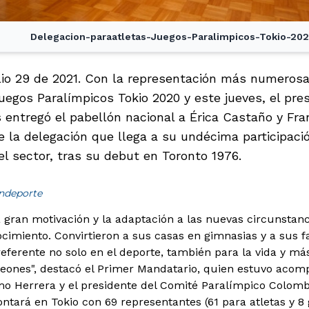
Delegacion-paraatletas-Juegos-Paralimpicos-Tokio-202
ulio 29 de 2021. Con la representación más numerosa
uegos Paralímpicos Tokio 2020 y este jueves, el pre
s entregó el pabellón nacional a Érica Castaño y Fr
 la delegación que llega a su undécima participac
l sector, tras su debut en Toronto 1976.
indeporte
 gran motivación y la adaptación a las nuevas circunstan
cimiento. Convirtieron a sus casas en gimnasias y a sus f
eferente no solo en el deporte, también para la vida y más
eones", destacó el Primer Mandatario, quien estuvo acomp
mo Herrera y el presidente del Comité Paralímpico Colomb
ntará en Tokio con 69 representantes (61 para atletas y 8 