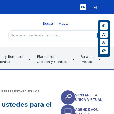
Login
EN
Buscar
Mapa
ol y Rendición
Planeación,
Sala de
uentas
Gestión y Control
Prensa
S REPRESENTARÁ EN LOS
VENTANILLA
ÚNICA VIRTUAL
 ustedes para el
AGENDE AQUÍ
SU CITA