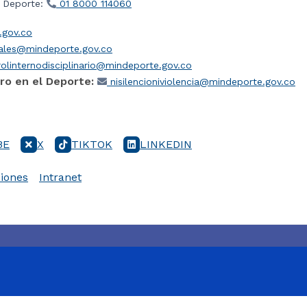
l Deporte:
01 8000 114060
gov.co
iales@mindeporte.gov.co
olinternodisciplinario@mindeporte.gov.co
ro en el Deporte:
nisilencioniviolencia@mindeporte.gov.co
BE
X
TIKTOK
LINKEDIN
iones
Intranet