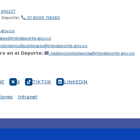
 910237
l Deporte:
01 8000 114060
gov.co
iales@mindeporte.gov.co
olinternodisciplinario@mindeporte.gov.co
ro en el Deporte:
nisilencioniviolencia@mindeporte.gov.co
BE
X
TIKTOK
LINKEDIN
iones
Intranet