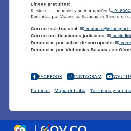
Líneas gratuitas:
Servicio al ciudadano y anticorrupción:
01 8000
Denuncias por Violencias Basadas en Género en e
Correo institucional:
contacto@mindeporte.
Correo notificaciones judiciales:
notijudic
Denuncias por actos de corrupción:
contr
Denuncias por Violencias Basadas en Géne
FACEBOOK
INSTAGRAM
YOUTU
Políticas
Mapa del sitio
Términos y condic