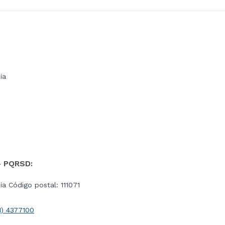
ia
- PQRSD:
a Código postal: 111071
1) 4377100