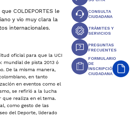
ión que COLDEPORTES le
CONSULTA
CIUDADANA
ano y vio muy clara la
os internacionales.
TRÁMITES Y
SERVICIOS
PREGUNTAS
FRECUENTES
itud oficial para que la UCI
FORMULARIO
: mundial de pista 2013 ó
DE
INSCRIPCIÓN
o.
De la misma manera,
CIUDADANA
 colombiano, en tanto
ización en eventos como el
mo, se refirió a la lucha
r que realiza en el tema.
ial, como gesto de las
eo del Deporte, liderado