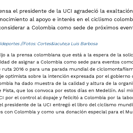
ensa el presidente de la UCI agradeció la exaltac
nocimiento al apoyo e interés en el ciclismo colombi
 considerar a Colombia como sede de próximos event
ldeportes //Fotos: Cortes&iacute;a Luis Barbosa
jo a la prensa colombiana que está a la espera de la solic
ilidad de asignar a Colombia como sede para eventos como
e ruta 2016 o para una parada mundial de ciclomontañism
e optimista sobre la intención expresada por el gobierno
mbia ha dado muestra de la calidad y altura de la organ
Pista, que los convoca por estos días en Medellín. Así mis
I por el control al dopaje y felicitó a Colombia por la labo
el presidente de la UCI entregó el libro del ciclismo mund
s con Colombia y como una donación especial para el Mus