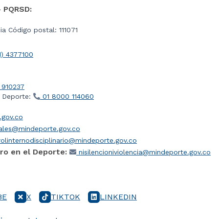
- PQRSD:
a Código postal: 111071
1) 4377100
 910237
l Deporte:
01 8000 114060
gov.co
iales@mindeporte.gov.co
olinternodisciplinario@mindeporte.gov.co
ro en el Deporte:
nisilencioniviolencia@mindeporte.gov.co
BE
X
TIKTOK
LINKEDIN