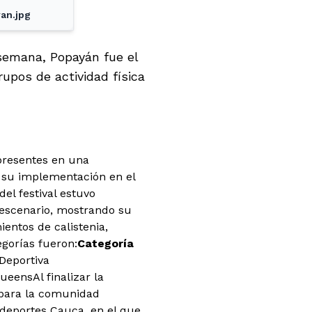
an.jpg
 semana, Popayán fue el
rupos de actividad física
 presentes en una
 su implementación en el
el festival estuvo
 escenario, mostrando su
ientos de calistenia,
gorías fueron:
Categoría
Deportiva
eensAl finalizar la
a para la comunidad
ndeportes Cauca, en el que