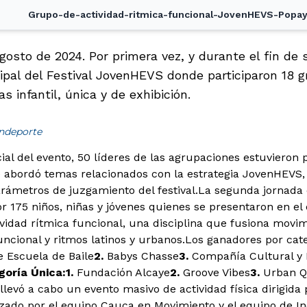
Grupo-de-actividad-ritmica-funcional-JovenHEVS-Popay
gosto de 2024. Por primera vez, y durante el fin de
ipal del Festival JovenHEVS donde participaron 18 g
s infantil, única y de exhibición.
indeporte
cial del evento, 50 líderes de las agrupaciones estuvieron
 abordó temas relacionados con la estrategia JovenHEVS,
parámetros de juzgamiento del festival.
La segunda jornada d
r 175 niños, niñas y jóvenes quienes se presentaron en el
ividad rítmica funcional, una disciplina que fusiona movim
ncional y ritmos latinos y urbanos.Los ganadores por cate
 Escuela de Baile
2.
Babys Chasse
3.
Compañía Cultural y 
goría Única:
1.
Fundación Alcaye
2.
Groove Vibes
3.
Urban Qu
llevó a cabo un evento masivo de actividad física dirigid
zado por el equipo Cauca en Movimiento y el equipo de I