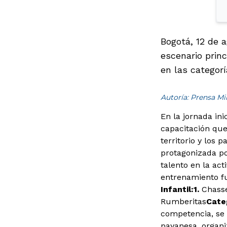
Bogotá, 12 de a
escenario princ
en las categoría
Autoría: Prensa M
En la jornada ini
capacitación que
territorio y los 
protagonizada po
talento en la act
entrenamiento fu
Infantil:
1.
Chasse
Rumberitas
Cate
competencia, se 
payanesa, organi