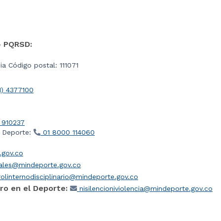
- PQRSD:
a Código postal: 111071
1) 4377100
 910237
l Deporte:
01 8000 114060
gov.co
iales@mindeporte.gov.co
olinternodisciplinario@mindeporte.gov.co
ro en el Deporte:
nisilencioniviolencia@mindeporte.gov.co