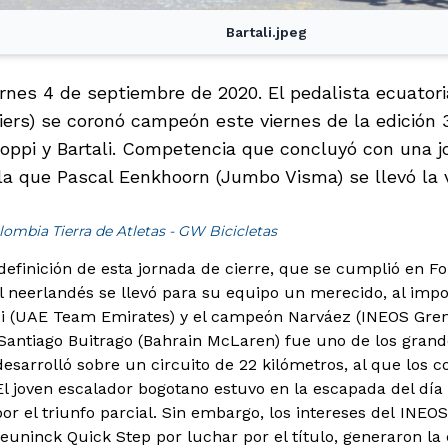
Bartali.jpeg
iernes 4 de septiembre de 2020. El pedalista ecuato
ers) se coronó campeón este viernes de la edición
Coppi y Bartali. Competencia que concluyó con una j
la que Pascal Eenkhoorn (Jumbo Visma) se llevó la v
lombia Tierra de Atletas - GW Bicicletas
definición de esta jornada de cierre, que se cumplió en Fo
el neerlandés se llevó para su equipo un merecido, al imp
si (UAE Team Emirates) y el campeón Narváez (INEOS Gren
Santiago Buitrago (Bahrain McLaren) fue uno de los grand
esarrolló sobre un circuito de 22 kilómetros, al que los c
 El joven escalador bogotano estuvo en la escapada del día
 por el triunfo parcial. Sin embargo, los intereses del INEOS
euninck Quick Step por luchar por el título, generaron la