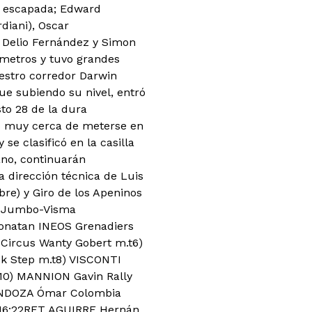
a escapada; Edward
diani), Oscar
, Delio Fernández y Simon
ómetros y tuvo grandes
uestro corredor Darwin
ue subiendo su nivel, entró
sto 28 de la dura
vo muy cerca de meterse en
se clasificó en la casilla
ano, continuarán
 dirección técnica de Luis
bre) y Giro de los Apeninos
 Jumbo-Visma
onatan INEOS Grenadiers
ircus Wanty Gobert m.t
6)
k Step m.t
8) VISCONTI
10) MANNION Gavin Rally
MENDOZA Ómar Colombia
W 16:22RET AGUIRRE Hernán