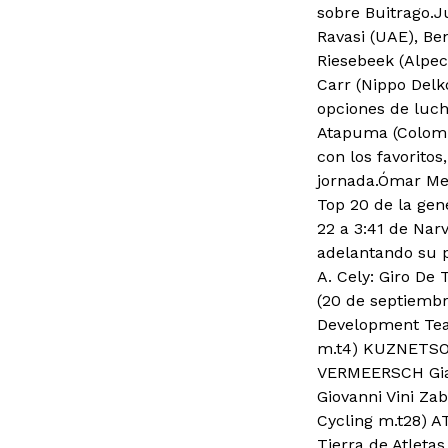
sobre Buitrago.J
Ravasi (UAE), Be
Riesebeek (Alpec
Carr (Nippo Delk
opciones de luch
Atapuma (Colombi
con los favoritos
jornada.Ómar Men
Top 20 de la gene
22 a 3:41 de Nar
adelantando su p
A. Cely: Giro De
(20 de septiembr
Development T
m.t4) KUZNETSOV
VERMEERSCH Gian
Giovanni Vini Za
Cycling m.t
28) A
Tierra de Atleta