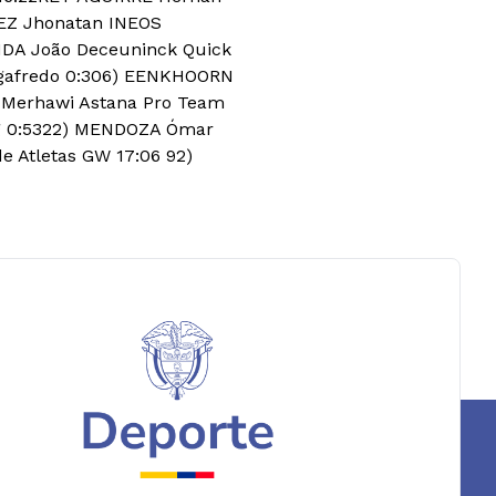
EZ Jhonatan INEOS
IDA João Deceuninck Quick
egafredo 0:306) EENKHOORN
Merhawi Astana Pro Team
 0:53
22) MENDOZA Ómar
e Atletas GW 17:06 92)