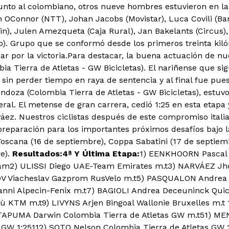
unto al colombiano, otros nueve hombres estuvieron en l
n OConnor (NTT), Johan Jacobs (Movistar), Luca Covili (Bar
in), Julen Amezqueta (Caja Rural), Jan Bakelants (Circus)
o). Grupo que se conformó desde los primeros treinta kil
ar por la victoria.Para destacar, la buena actuación de n
a Tierra de Atletas - GW Bicicletas). El nariñense que sig
, sin perder tiempo en raya de sentencia y al final fue pue
doza (Colombia Tierra de Atletas - GW Bicicletas), estu
ral. El metense de gran carrera, cedió 1:25 en esta etapa y 
váez. Nuestros ciclistas después de este compromiso itali
reparación para los importantes próximos desafíos bajo la
 Toscana (16 de septiembre), Coppa Sabatini (17 de septiem
e).
Resultados:
4ª Y Última Etapa:
1) EENKHOORN Pascal
eam
2) ULISSI Diego UAE-Team Emirates m.t3) NARVÁEZ Jh
 Viacheslav Gazprom RusVelo m.t5) PASQUALON Andrea C
ni Alpecin-Fenix m.t
7) BAGIOLI Andrea Deceuninck Quic
bù KTM m.t
9) LIVYNS Arjen Bingoal Wallonie Bruxelles m.t
TAPUMA Darwin Colombia Tierra de Atletas GW m.t51) 
s GW 1:25112) SOTO Nelson Colombia Tierra de Atletas G