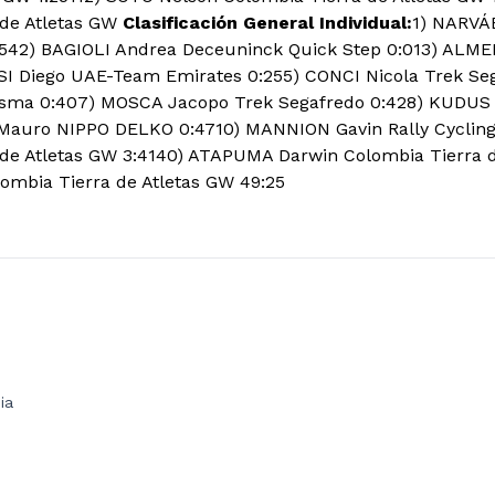
 de Atletas GW
Clasificación General Individual:
1) NARVÁ
:542) BAGIOLI Andrea Deceuninck Quick Step 0:01
3) ALME
SI Diego UAE-Team Emirates 0:255) CONCI Nicola Trek S
sma 0:407) MOSCA Jacopo Trek Segafredo 0:42
8) KUDUS 
Mauro NIPPO DELKO 0:47
10) MANNION Gavin Rally Cycling
de Atletas GW 3:4140) ATAPUMA Darwin Colombia Tierra d
ombia Tierra de Atletas GW 49:25
ia